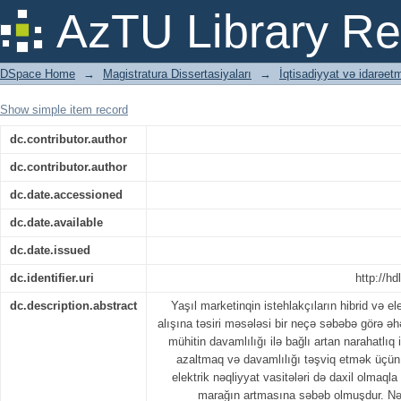
Yaşıl marketinqin istehlakçıların hibrid 
AzTU Library Re
DSpace Home
→
Magistratura Dissertasiyaları
→
İqtisadiyyat və idarəet
Show simple item record
dc.contributor.author
dc.contributor.author
dc.date.accessioned
dc.date.available
dc.date.issued
dc.identifier.uri
http://h
dc.description.abstract
Yaşıl marketinqin istehlakçıların hibrid və ele
alışına təsiri məsələsi bir neçə səbəbə görə əhəm
mühitin davamlılığı ilə bağlı artan narahatlıq
azaltmaq və davamlılığı təşviq etmək üçün
elektrik nəqliyyat vasitələri də daxil olmaql
marağın artmasına səbəb olmuşdur. Nə