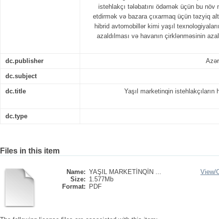
istehlakçı tələbatını ödəmək üçün bu növ nə
etdirmək və bazara çıxarmaq üçün təzyiq altın
hibrid avtomobillər kimi yaşıl texnologiyaları
azaldılması və havanın çirklənməsinin azal
dc.publisher
Azər
dc.subject
dc.title
Yaşıl marketinqin istehlakçıların h
dc.type
Files in this item
Name:
YAŞIL MARKETİNQİN ...
View/
Size:
1.577Mb
Format:
PDF