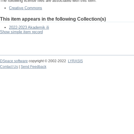
The following license files are associated with this item:
Creative Commons
This item appears in the following Collection(s)
2022-2023 Akademik ili
Show simple item record
DSpace software
copyright © 2002-2022
LYRASIS
Contact Us
|
Send Feedback