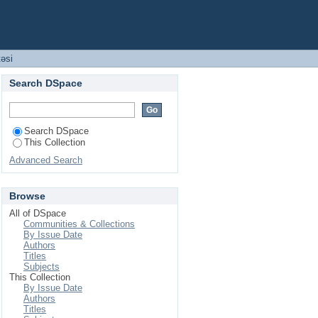
təsi
Search DSpace
Search DSpace
This Collection
Advanced Search
Browse
All of DSpace
Communities & Collections
By Issue Date
Authors
Titles
Subjects
This Collection
By Issue Date
Authors
Titles