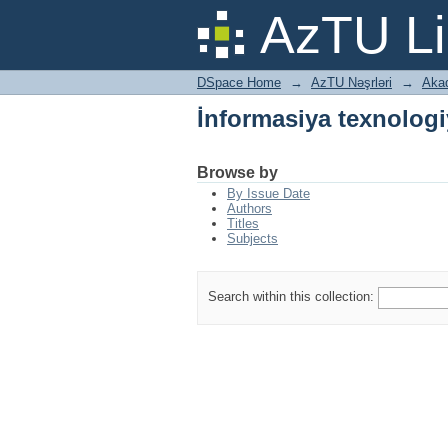
İnformasiya texnologi
AzTU Li
DSpace Home
→
AzTU Nəşrləri
→
Aka
İnformasiya texnologi
Browse by
By Issue Date
Authors
Titles
Subjects
Search within this collection: