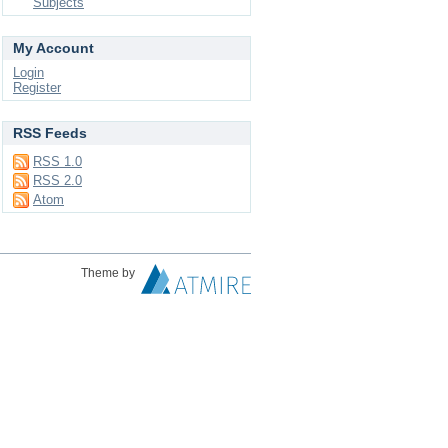
Subjects
My Account
Login
Register
RSS Feeds
RSS 1.0
RSS 2.0
Atom
Theme by