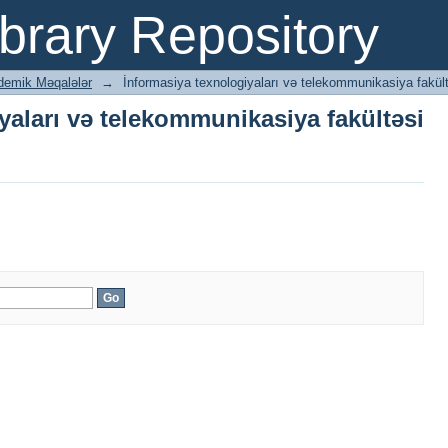
yaları və telekommunikasiya fakültəsi
brary Repository
demik Məqalələr
→
İnformasiya texnologiyaları və telekommunikasiya fakül
yaları və telekommunikasiya fakültəsi