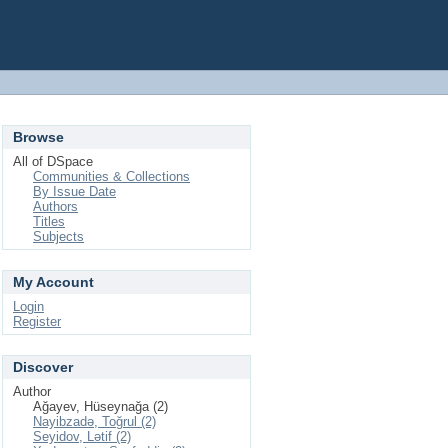
Browse
All of DSpace
Communities & Collections
By Issue Date
Authors
Titles
Subjects
My Account
Login
Register
Discover
Author
Ağayev, Hüseynağa (2)
Nayibzadə, Toğrul (2)
Seyidov, Lətif (2)