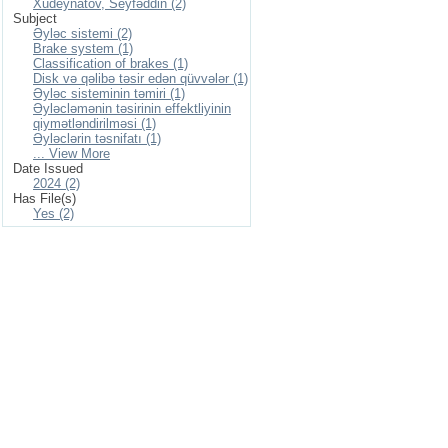
Xudeynatov, Seyfəddin (2)
Subject
Əyləc sistemi (2)
Brake system (1)
Classification of brakes (1)
Disk və qəlibə təsir edən qüvvələr (1)
Əyləc sisteminin təmiri (1)
Əyləcləmənin təsirinin effektliyinin
qiymətləndirilməsi (1)
Əyləclərin təsnifatı (1)
... View More
Date Issued
2024 (2)
Has File(s)
Yes (2)