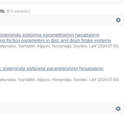
lts.
(0.0 seconds)
 sistemində sürtünmə parametrlərinin hesabatının
ng friction parameters in disc and drum brake systems
deynatov, Seyfəddin
;
Ağayev, Hüseynağa
;
Seyidov, Lətif
(
2024-07-02
)
ləc sistemində sürtünmə parametrlərinin hesabatının
deynatov, Seyfəddin
;
Ağayev, Hüseynağa
;
Seyidov, Lətif
(
2024-07-03
)