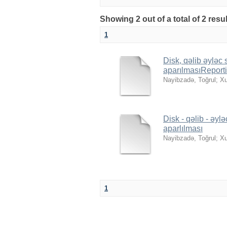
Showing 2 out of a total of 2 resu
1
Disk, qəlib əyləc
aparılmasıReporti
Nayibzadə, Toğrul
;
Xu
Disk - qəlib - əy
aparlılması
Nayibzadə, Toğrul
;
Xu
1