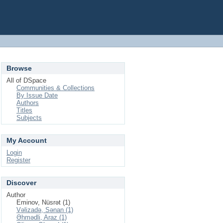
Browse
All of DSpace
Communities & Collections
By Issue Date
Authors
Titles
Subjects
My Account
Login
Register
Discover
Author
Eminov, Nüsrət (1)
Vəlizadə, Sənan (1)
Əhmədli, Araz (1)