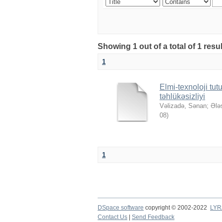
Showing 1 out of a total of 1 resu
1
Elmi-texnoloji tu
təhlükəsizliyi
Vəlizadə, Sənan
;
Ələ
08
)
1
DSpace software
copyright © 2002-2022
LYR
Contact Us
|
Send Feedback