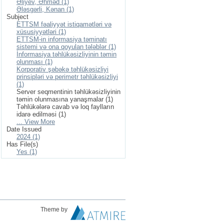
Əliyev, Əhməd (1)
Ələsgərli, Kənan (1)
Subject
ETTSM fəaliyyət istiqamətləri və
xüsusiyyətləri (1)
ETTSM-in informasiya təminatı
sistemi və ona qoyulan tələblər (1)
İnformasiya təhlükəsizliyinin təmin
olunması (1)
Korporativ şəbəkə təhlükəsizliyi
prinsipləri və perimetr təhlükəsizliyi
(1)
Server seqmentinin təhlükəsizliyinin
təmin olunmasına yanaşmalar (1)
Təhlükələrə cavab və loq faylların
idarə edilməsi (1)
... View More
Date Issued
2024 (1)
Has File(s)
Yes (1)
Theme by