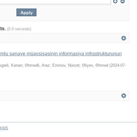
lts.
(0.0 seconds)
tumlu sənaye müəssisəsinin informasiya infrastrukturunun
sgərli, Kənan
;
Əhmədli, Araz
;
Eminov, Nüsrət
;
Əliyev, Əhməd
(
2024-07-
ASIS