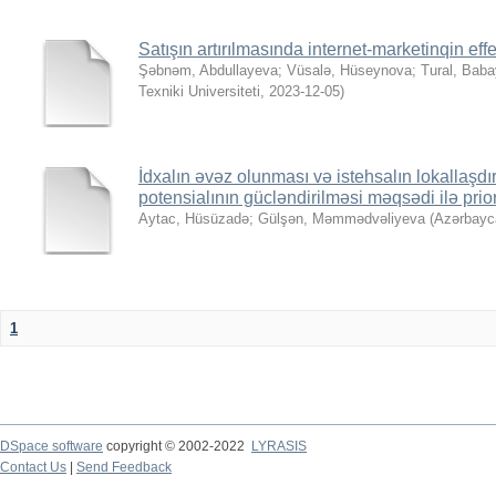
Satışın artırılmasında internet-marketinqin effe
Şəbnəm, Abdullayeva
;
Vüsalə, Hüseynova
;
Tural, Bab
Texniki Universiteti
,
2023-12-05
)
İdxalın əvəz olunması və istehsalın lokallaşdır
potensialının gücləndirilməsi məqsədi ilə prio
Aytac, Hüsüzadə
;
Gülşən, Məmmədvəliyeva
(
Azərbayca
1
DSpace software
copyright © 2002-2022
LYRASIS
Contact Us
|
Send Feedback