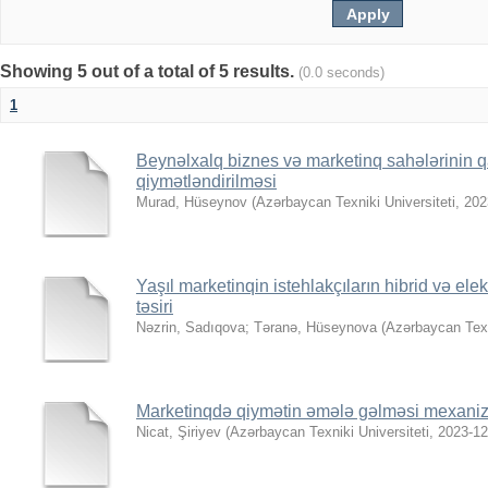
Showing 5 out of a total of 5 results.
(0.0 seconds)
1
Beynəlxalq biznes və marketinq sahələrinin qar
qiymətləndirilməsi
Murad, Hüseynov
(
Azərbaycan Texniki Universiteti
,
202
Yaşıl marketinqin istehlakçıların hibrid və ele
təsiri
Nəzrin, Sadıqova
;
Təranə, Hüseynova
(
Azərbaycan Texn
Marketinqdə qiymətin əmələ gəlməsi mexanizmi
Nicat, Şiriyev
(
Azərbaycan Texniki Universiteti
,
2023-12