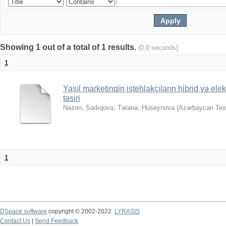
Showing 1 out of a total of 1 results.
(0.0 seconds)
1
Yaşıl marketinqin istehlakçıların hibrid və ele
təsiri
Nəzrin, Sadıqova
;
Təranə, Hüseynova
(
Azərbaycan Texn
1
DSpace software
copyright © 2002-2022
LYRASIS
Contact Us
|
Send Feedback