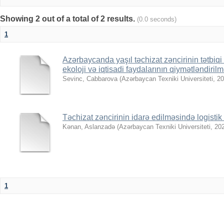
Showing 2 out of a total of 2 results.
(0.0 seconds)
1
Azərbaycanda yaşıl təchizat zəncirinin tətbiqi 
ekoloji və iqtisadi faydalarının qiymətləndirilm
Sevinc, Cabbarova
(
Azərbaycan Texniki Universiteti
,
20
Təchizat zəncirinin idarə edilməsində logistik ə
Kənan, Aslanzadə
(
Azərbaycan Texniki Universiteti
,
20
1